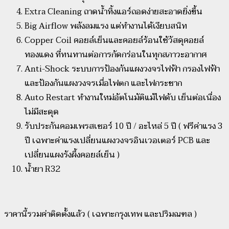
Extra Cleaning ถาดน้ำทิ้งแอร์ถอดง่ายสะอาดยิ่งขึ้น
Big Airflow พลังลมแรง แต่ทำงานได้เงียบสนิท
Copper Coil คอยล์เย็นและคอยล์ร้อนใช้วัสดุคอยล์
ทองแดง ที่ทนทานต่อการกัดกร่อนในทุกสภาวะอากาศ
Anti-Shock ระบบการป้องกันแผงวงจรไฟฟ้า กรองไฟฟ้า
และป้องกันแผงวงจรเมื่อไฟตก และไฟกระชาก
Auto Restart ทำงานใหม่อัตโนมัติแม้ไฟดับ เย็นต่อเนื่อง
ไม่มีสะดุด
รับประกันคอมเพรสเซอร์ 10 ปี / อะไหล่ 5 ปี ( ฟรีค่าแรง 3
ปี เฉพาะค่าแรงเปลี่ยนแผงวงจรอินเวอเตอร์ PCB และ
เปลี่ยนแผงรังผึ้งคอยล์เย็น )
น้ำยา R32
ราคานี้รวมค่าติดตั้งแล้ว ( เฉพาะกรุงเทพ และปริมณฑล )