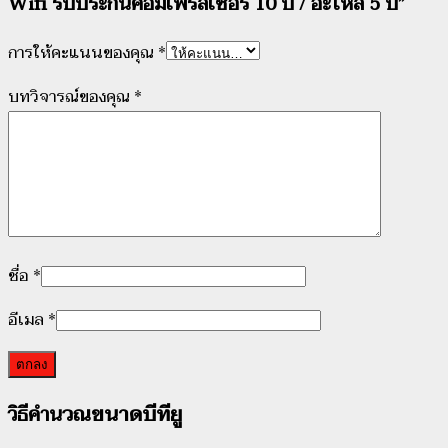
Wifi รับประกันคอมเพรสเซอร์ 10 ปี / อะไหล่ 5 ปี”
การให้คะแนนของคุณ
*
บทวิจารณ์ของคุณ
*
ชื่อ
*
อีเมล
*
วณขนาดบีทียู
วิธีคำน